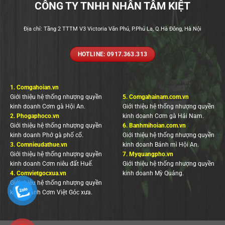
CÔNG TY TNHH NHÂN TÂM KIỆT
Địa chỉ: Tầng 2 TTTM V3 Victoria Văn Phú, P.Phú La, Q.Hà Đông, Hà Nội
HOTLINE: 0917.363.313
1.
Comgahoian.vn
Giới thiệu hệ thống nhượng quyền
5.
Comgahainam.com.vn
kinh doanh Cơm gà Hội An.
Giới thiệu hệ thống nhượng quyền
2.
Phogaphoco.vn
kinh doanh Cơm gà Hải Nam.
Giới thiệu hệ thống nhượng quyền
6.
Banhmihoian.com.vn
kinh doanh Phở gà phố cổ.
Giới thiệu hệ thống nhượng quyền
3.
Comnieudathue.vn
kinh doanh Bánh mì Hội An.
Giới thiệu hệ thống nhượng quyền
7.
Myquangpho.vn
kinh doanh Cơm niêu đất Huế.
Giới thiệu hệ thống nhượng quyền
4.
Comvietgocxua.vn
kinh doanh Mỳ Quảng.
Giới thiệu hệ thống nhượng quyền
kinh doanh Cơm Việt Góc xưa.