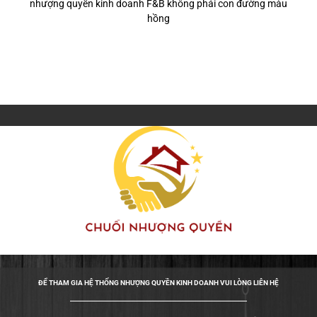
nhượng quyền kinh doanh F&B không phải con đường màu
hồng
ĐỂ THAM GIA HỆ THỐNG NHƯỢNG QUYỀN KINH DOANH VUI LÒNG LIÊN HỆ